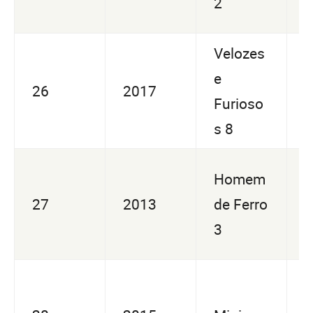
2
6
Velozes
U
e
26
2017
6
Furioso
1
s 8
Homem
U
27
2013
de Ferro
5
3
0
U