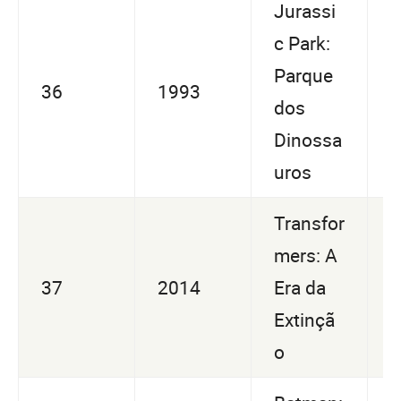
Jurassi
c Park:
U
Parque
36
1993
9
dos
2
Dinossa
uros
Transfor
mers: A
U
37
2014
Era da
4
Extinçã
7
o