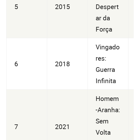
5
2015
Despert
1
ar da
1
Força
Vingado
U
res:
6
2018
2
Guerra
3
Infinita
Homem
-Aranha:
U
Sem
7
2021
2
Volta
9