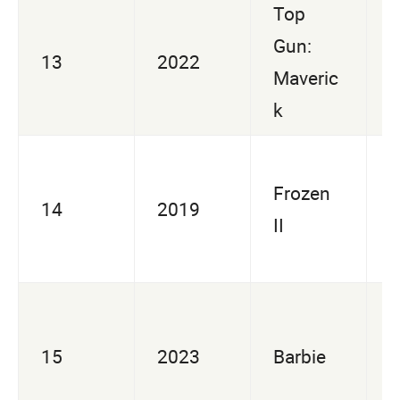
Top
U
Gun:
13
2022
5
Maveric
9
k
U
Frozen
14
2019
3
II
7
U
15
2023
Barbie
5
2