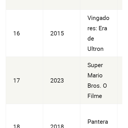
Vingado
U
res: Era
16
2015
5
de
4
Ultron
Super
U
Mario
17
2023
0
Bros. O
0
Filme
U
Pantera
18
2018
9