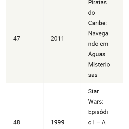
Piratas
do
Caribe:
U
Navega
47
2011
6
ndo em
6
Águas
Misterio
sas
Star
Wars:
Episódi
U
48
1999
o I – A
1