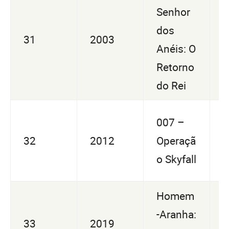
Senhor
U
dos
31
2003
7
Anéis: O
3
Retorno
do Rei
007 –
U
32
2012
Operaçã
2
o Skyfall
9
Homem
U
-Aranha:
33
2019
1