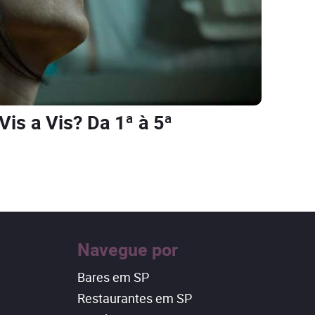
is a Vis? Da 1ª à 5ª
Navegue por
Bares em SP
Restaurantes em SP