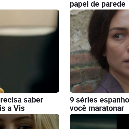
papel de parede
recisa saber
9 séries espanho
s a Vis
você maratonar