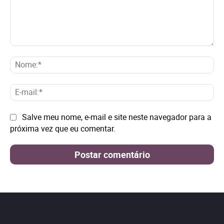
Comentário:
No
E-
mai
Site:
Salve meu nome, e-mail e site neste navegador para a
próxima vez que eu comentar.