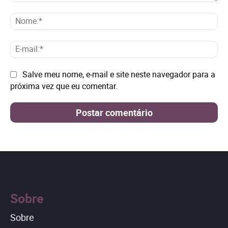
Comentário:
No
E-
mai
Site:
Salve meu nome, e-mail e site neste navegador para a
próxima vez que eu comentar.
Sobre
Sobre