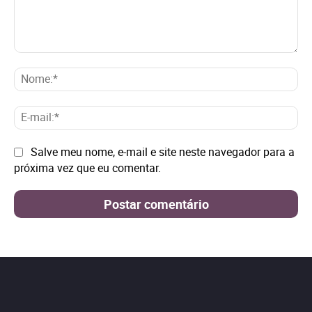
Comentário:
No
E-
mai
Site:
Salve meu nome, e-mail e site neste navegador para a
próxima vez que eu comentar.