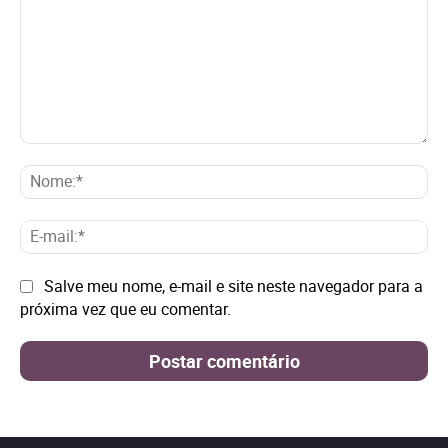
Comentário:
No
E-
mai
Site:
Salve meu nome, e-mail e site neste navegador para a
próxima vez que eu comentar.