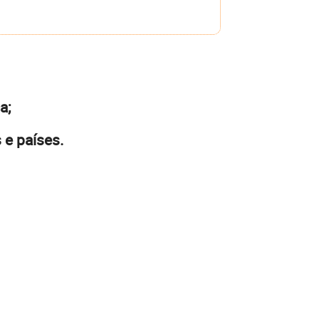
a;
 e países.