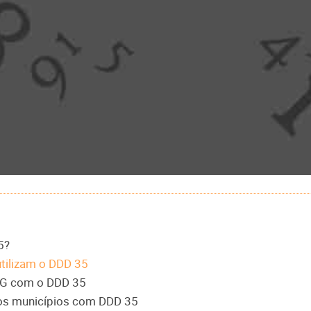
5?
utilizam o DDD 35
 MG com o DDD 35
a os municípios com DDD 35