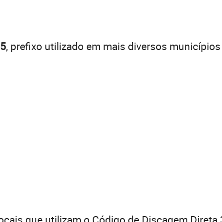
35
, prefixo utilizado em mais diversos município
ocais que utilizam o Código de Discagem Direta