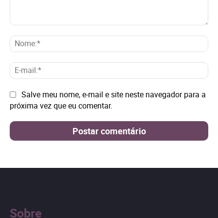
Comentário:
No
E-
mai
Site:
Salve meu nome, e-mail e site neste navegador para a
próxima vez que eu comentar.
Sobre