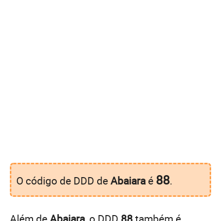
88
O código de DDD de
Abaiara
é
.
Além de
Abaiara
, o DDD
88
também é