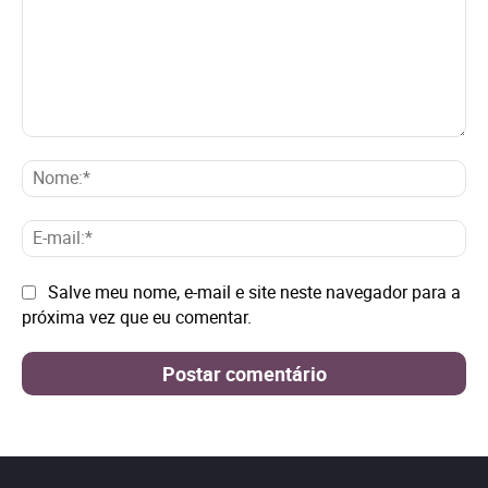
Comentário:
No
E-
mai
Site:
Salve meu nome, e-mail e site neste navegador para a
próxima vez que eu comentar.