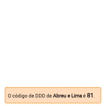
81
O código de DDD de
Abreu e Lima
é
.