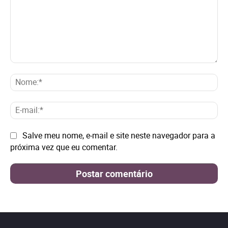
Comentário:
No
E-
mai
Site:
Salve meu nome, e-mail e site neste navegador para a
próxima vez que eu comentar.