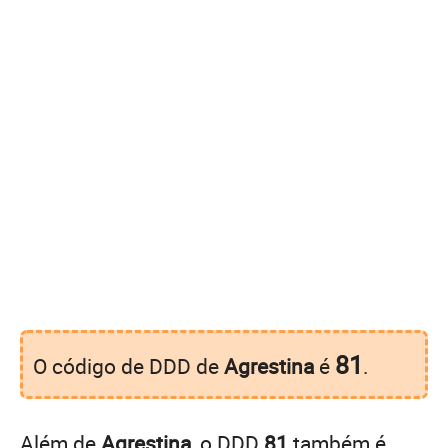
81
O código de DDD de
Agrestina
é
.
Além de
Agrestina
, o DDD
81
também é