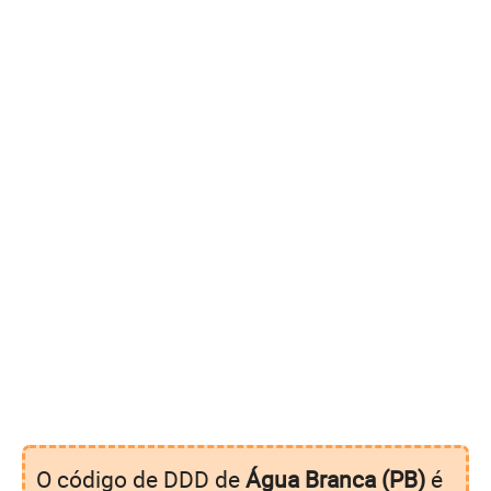
O código de DDD de
Água Branca (PB)
é