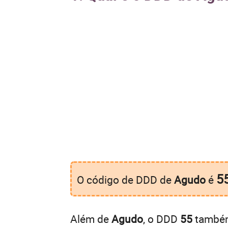
5
O código de DDD de
Agudo
é
Além de
Agudo
, o DDD
55
também 