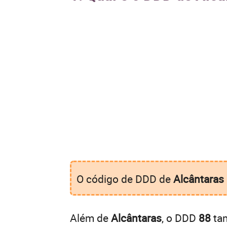
O código de DDD de
Alcântaras
Além de
Alcântaras
, o DDD
88
tam