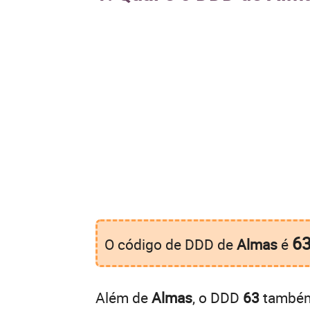
6
O código de DDD de
Almas
é
Além de
Almas
, o DDD
63
também 