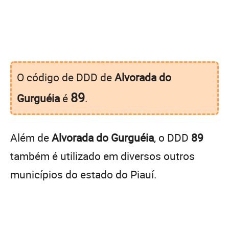
O código de DDD de
Alvorada do
89
Gurguéia
é
.
Além de
Alvorada do Gurguéia
, o DDD
89
também é utilizado em diversos outros
municípios do estado do Piauí.