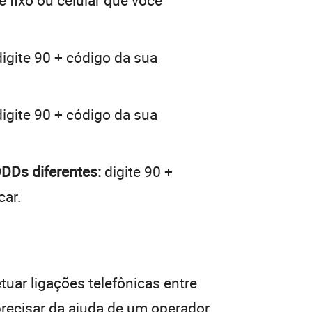
e fixo ou celular que você
igite 90 + código da sua
igite 90 + código da sua
DDDs diferentes:
digite 90 +
car.
tuar ligações telefônicas entre
precisar da ajuda de um operador