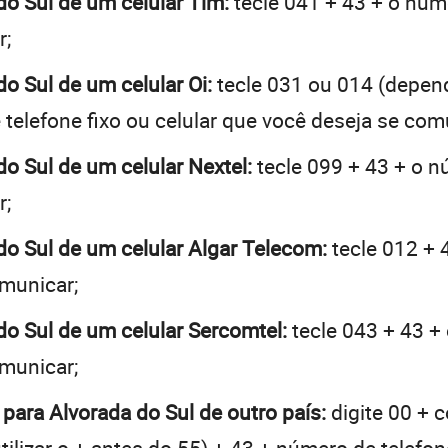
 do Sul de um celular Tim:
tecle 041 + 43 + o núme
r;
do Sul de um celular Oi:
tecle 031 ou 014 (depen
telefone fixo ou celular que você deseja se com
do Sul de um celular Nextel:
tecle 099 + 43 + o nú
r;
 do Sul de um celular Algar Telecom:
tecle 012 + 
omunicar;
 do Sul de um celular Sercomtel:
tecle 043 + 43 + 
omunicar;
 para Alvorada do Sul de outro país:
digite 00 + 