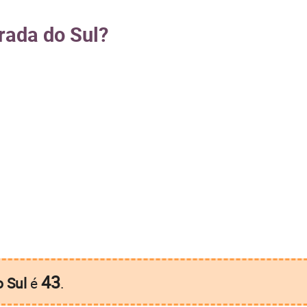
rada do Sul?
43
o Sul
é
.