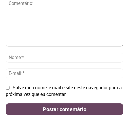
Comentário:
No
E-
mai
Site:
Salve meu nome, e-mail e site neste navegador para a
próxima vez que eu comentar.