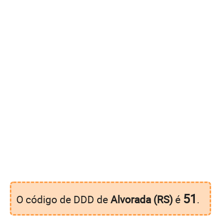
51
O código de DDD de
Alvorada (RS)
é
.