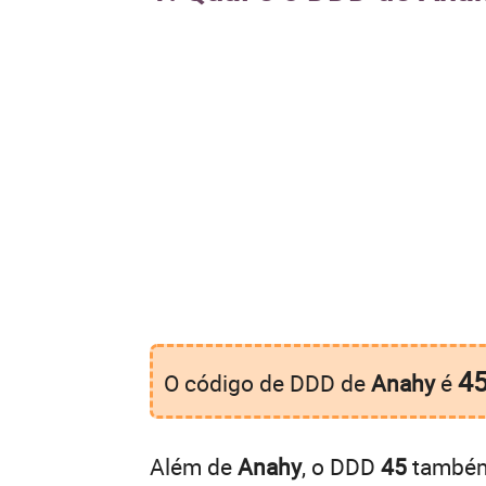
4
O código de DDD de
Anahy
é
Além de
Anahy
, o DDD
45
também 