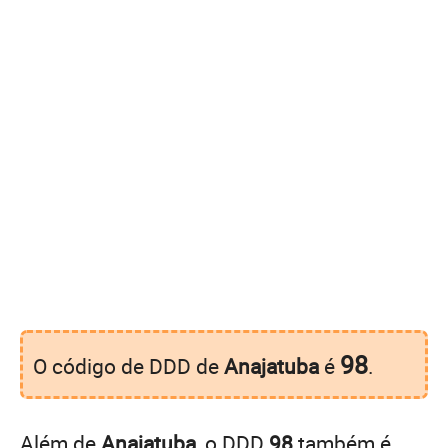
98
O código de DDD de
Anajatuba
é
.
Além de
Anajatuba
, o DDD
98
também é