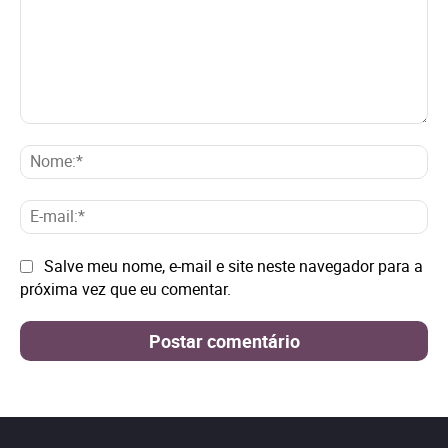
Comentário:
No
E-
mai
Site:
Salve meu nome, e-mail e site neste navegador para a
próxima vez que eu comentar.