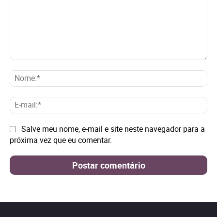
Comentário:
No
E-
mai
Site:
Salve meu nome, e-mail e site neste navegador para a
próxima vez que eu comentar.