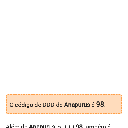
98
O código de DDD de
Anapurus
é
.
Além de
Anapurus
, o DDD
98
também é