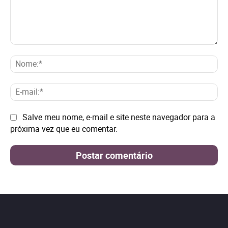
Comentário:
No
E-
mai
Site:
Salve meu nome, e-mail e site neste navegador para a
próxima vez que eu comentar.