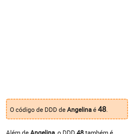
48
O código de DDD de
Angelina
é
.
Além de
Angelina
, o DDD
48
também é