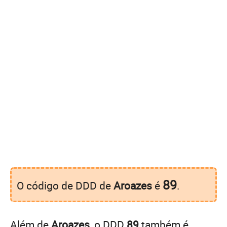
89
O código de DDD de
Aroazes
é
.
Além de
Aroazes
, o DDD
89
também é