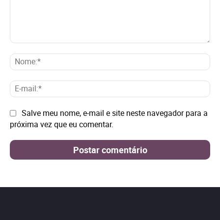
Comentário:
No
E-
mai
Site:
Salve meu nome, e-mail e site neste navegador para a
próxima vez que eu comentar.