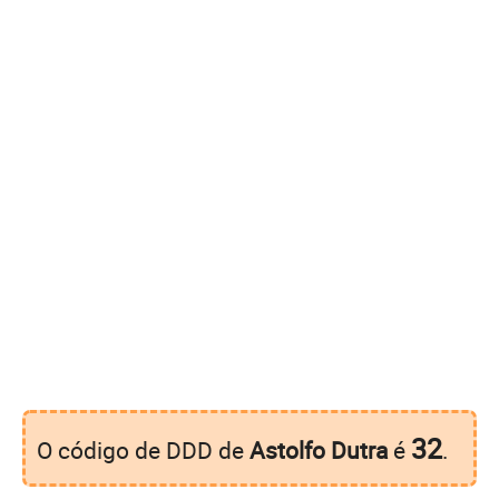
32
O código de DDD de
Astolfo Dutra
é
.