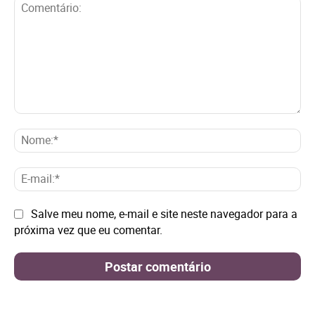
Comentário:
No
E-
mai
Site:
Salve meu nome, e-mail e site neste navegador para a
próxima vez que eu comentar.