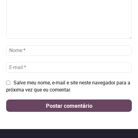
Comentário:
No
E-
mai
Site:
Salve meu nome, e-mail e site neste navegador para a
próxima vez que eu comentar.