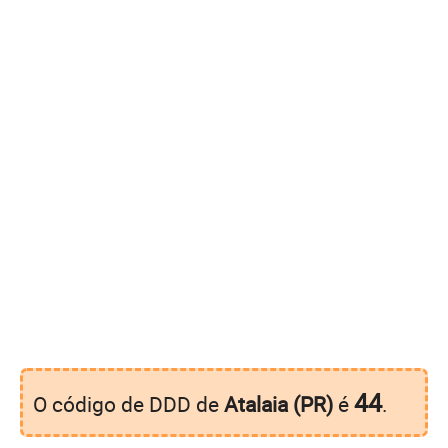
44
O código de DDD de
Atalaia (PR)
é
.