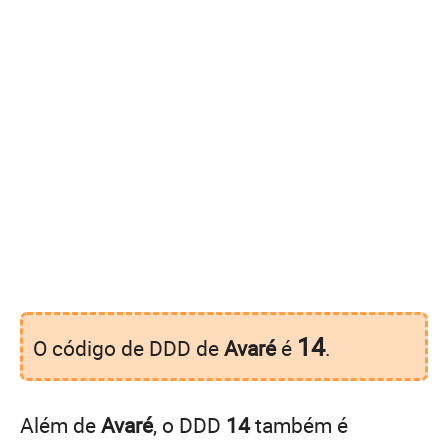
14
O código de DDD de
Avaré
é
.
Além de
Avaré
, o DDD
14
também é