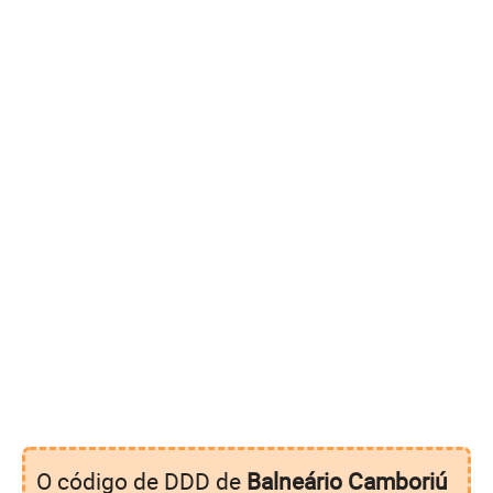
O código de DDD de
Balneário Camboriú