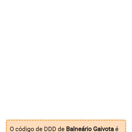
O código de DDD de
Balneário Gaivota
é