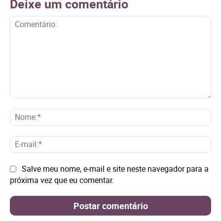
Deixe um comentário
Comentário:
No
E-
mai
Site:
Salve meu nome, e-mail e site neste navegador para a
próxima vez que eu comentar.