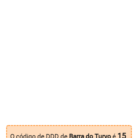
15
O código de DDD de
Barra do Turvo
é
.