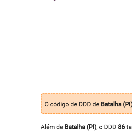
O código de DDD de
Batalha (PI
Além de
Batalha (PI)
, o DDD
86
ta