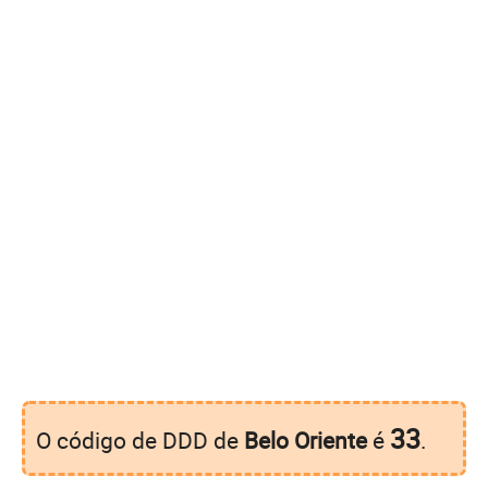
33
O código de DDD de
Belo Oriente
é
.