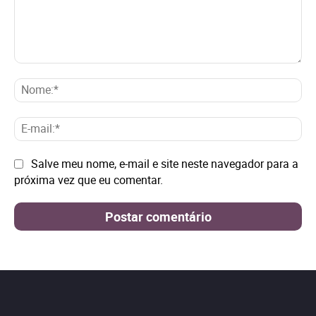
Comentário:
No
E-
mai
Site:
Salve meu nome, e-mail e site neste navegador para a
próxima vez que eu comentar.