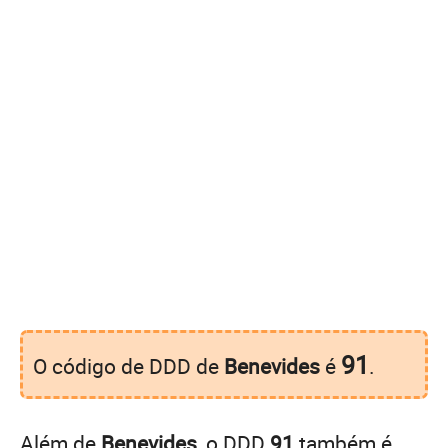
91
O código de DDD de
Benevides
é
.
Além de
Benevides
, o DDD
91
também é