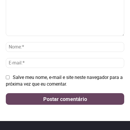
Comentário:
No
E-
mai
Site:
Salve meu nome, e-mail e site neste navegador para a
próxima vez que eu comentar.