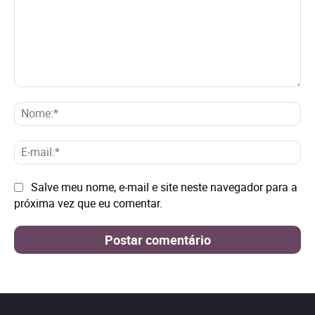
Comentário:
No
E-
mai
Site:
Salve meu nome, e-mail e site neste navegador para a
próxima vez que eu comentar.