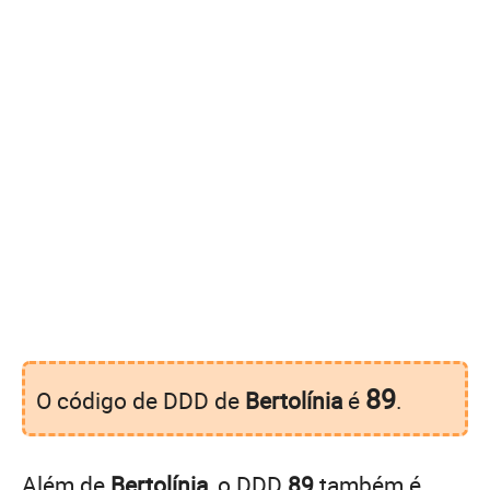
89
O código de DDD de
Bertolínia
é
.
Além de
Bertolínia
, o DDD
89
também é