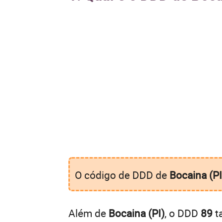
O código de DDD de
Bocaina (PI
Além de
Bocaina (PI)
, o DDD
89
t