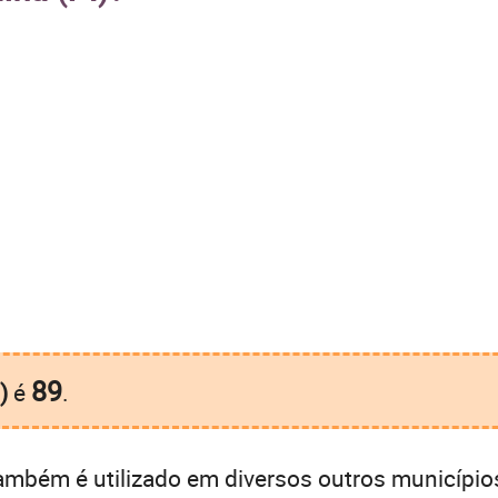
89
)
é
.
ambém é utilizado em diversos outros municípios