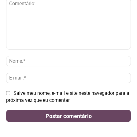
Comentário:
No
E-
mai
Site:
Salve meu nome, e-mail e site neste navegador para a
próxima vez que eu comentar.