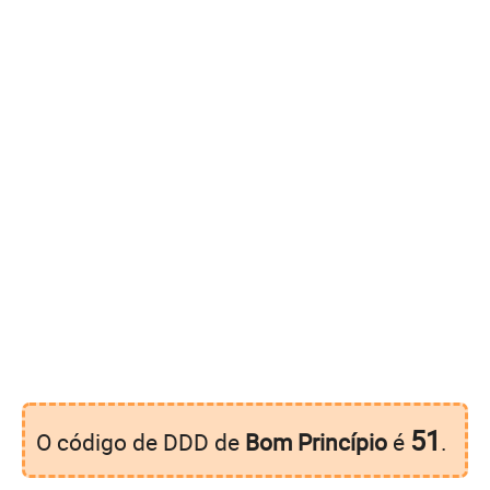
51
O código de DDD de
Bom Princípio
é
.