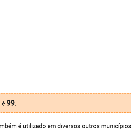
99
o
é
.
mbém é utilizado em diversos outros município