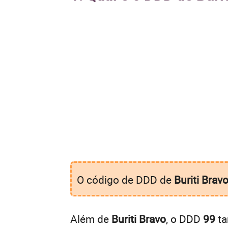
O código de DDD de
Buriti Brav
Além de
Buriti Bravo
, o DDD
99
ta