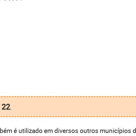
22
é
.
ém é utilizado em diversos outros municípios d