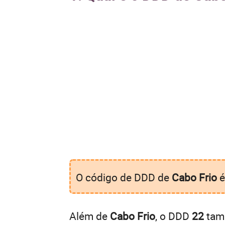
O código de DDD de
Cabo Frio
Além de
Cabo Frio
, o DDD
22
tamb