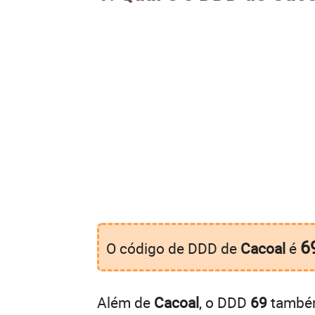
6
O código de DDD de
Cacoal
é
Além de
Cacoal
, o DDD
69
também