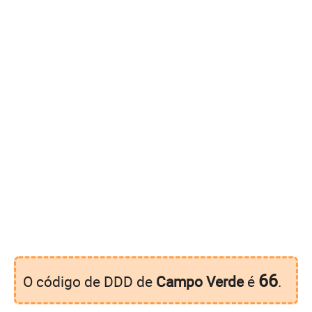
66
O código de DDD de
Campo Verde
é
.