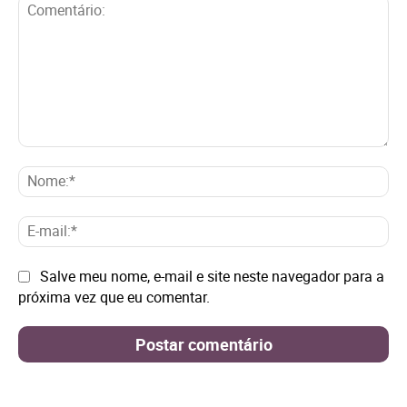
Comentário:
No
E-
mai
Site:
Salve meu nome, e-mail e site neste navegador para a
próxima vez que eu comentar.