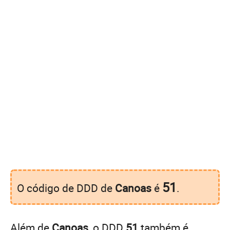
51
O código de DDD de
Canoas
é
.
Além de
Canoas
, o DDD
51
também é