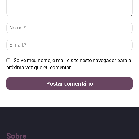
Comentário:
No
E-
mai
Site:
Salve meu nome, e-mail e site neste navegador para a
próxima vez que eu comentar.
Sobre