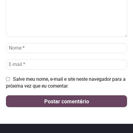
Comentário:
No
E-
mai
Site:
Salve meu nome, e-mail e site neste navegador para a
próxima vez que eu comentar.