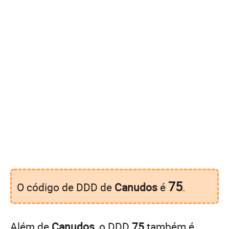
75
O código de DDD de
Canudos
é
.
Além de
Canudos
, o DDD
75
também é