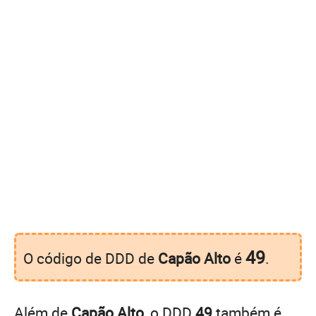
49
O código de DDD de
Capão Alto
é
.
Além de
Capão Alto
, o DDD
49
também é