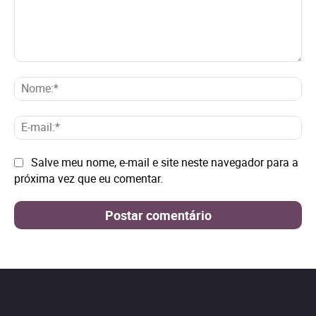
Comentário:
No
E-
mai
Site:
Salve meu nome, e-mail e site neste navegador para a
próxima vez que eu comentar.