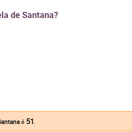
ela de Santana?
51
Santana
é
.