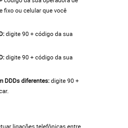
 + código da sua operadora de
e fixo ou celular que você
D:
digite 90 + código da sua
D:
digite 90 + código da sua
m DDDs diferentes:
digite 90 +
car.
tuar ligações telefônicas entre