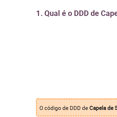
1. Qual é o DDD de Cap
O código de DDD de
Capela de 