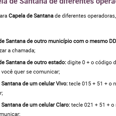
la de Santana de diferentes opera
para
Capela de Santana
de diferentes operadoras
a de Santana de outro município com o mesmo D
lizar a chamada;
 de Santana de outro estado:
digite 0 + o código 
e você quer se comunicar;
e Santana de um celular Vivo:
tecle 015 + 51 + o n
r;
e Santana de um celular Claro:
tecle 021 + 51 + o
omunicar;