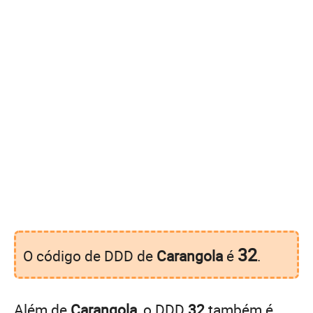
32
O código de DDD de
Carangola
é
.
Além de
Carangola
, o DDD
32
também é