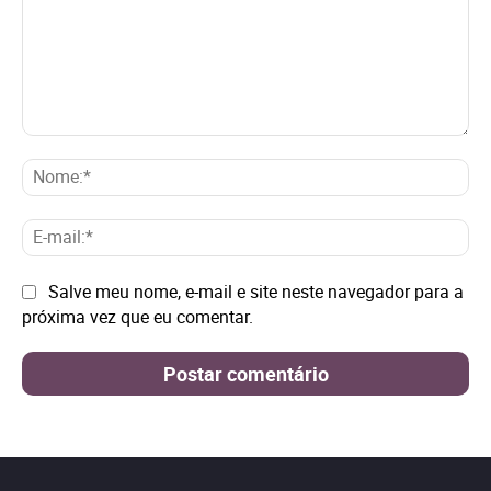
Comentário:
No
E-
mai
Site:
Salve meu nome, e-mail e site neste navegador para a
próxima vez que eu comentar.