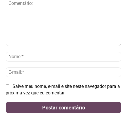
Comentário:
No
E-
mai
Site:
Salve meu nome, e-mail e site neste navegador para a
próxima vez que eu comentar.