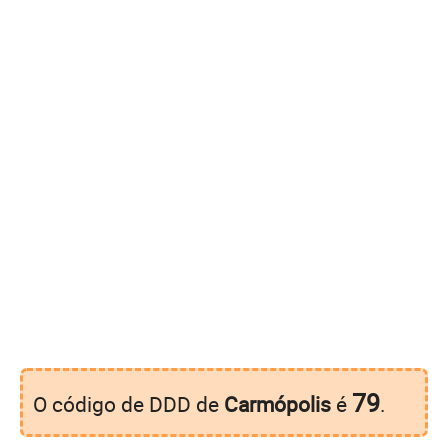
79
O código de DDD de
Carmópolis
é
.