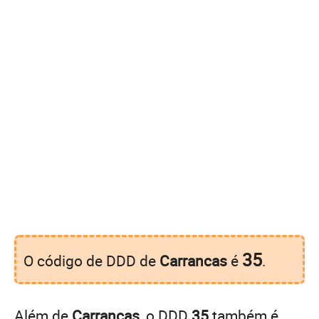
35
O código de DDD de
Carrancas
é
.
Além de
Carrancas
, o DDD
35
também é