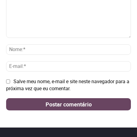
Comentário:
No
E-
mai
Site:
Salve meu nome, e-mail e site neste navegador para a
próxima vez que eu comentar.