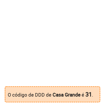
31
O código de DDD de
Casa Grande
é
.