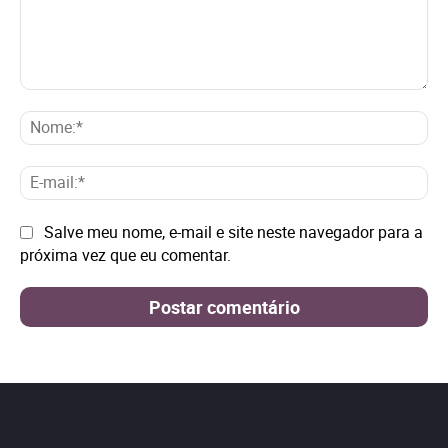
Comentário:
No
E-
mai
Site:
Salve meu nome, e-mail e site neste navegador para a
próxima vez que eu comentar.