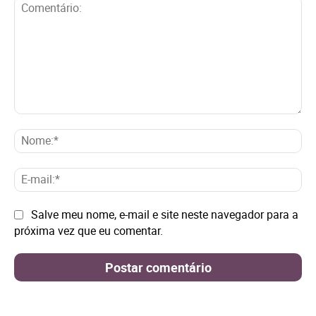
Comentário:
No
E-
mai
Site:
Salve meu nome, e-mail e site neste navegador para a
próxima vez que eu comentar.