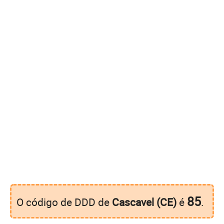
85
O código de DDD de
Cascavel (CE)
é
.