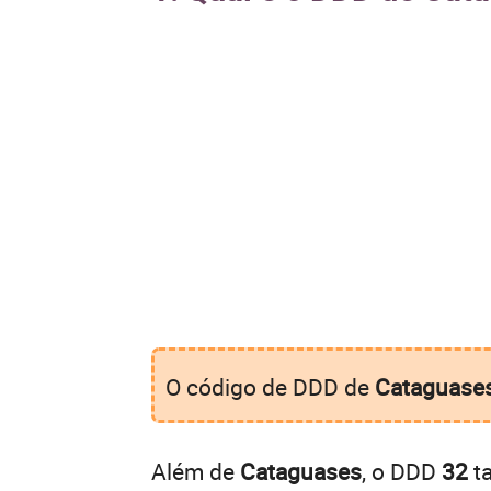
O código de DDD de
Cataguase
Além de
Cataguases
, o DDD
32
ta