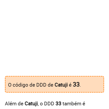
33
O código de DDD de
Catuji
é
.
Além de
Catuji
, o DDD
33
também é