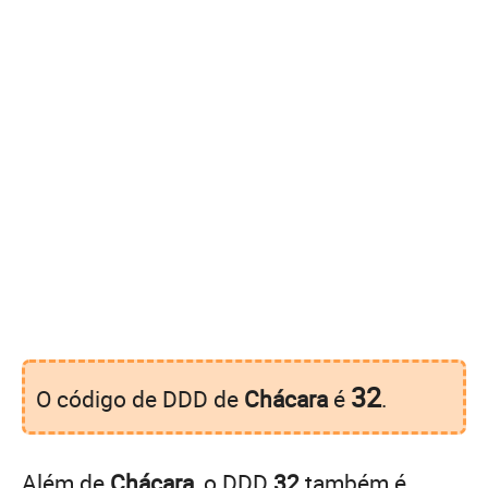
32
O código de DDD de
Chácara
é
.
Além de
Chácara
, o DDD
32
também é