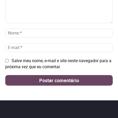
Comentário:
No
E-
mai
Site:
Salve meu nome, e-mail e site neste navegador para a
próxima vez que eu comentar.